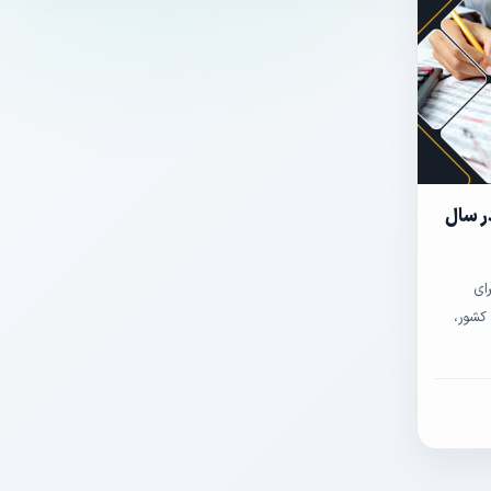
ر سال
ای
 کشور،