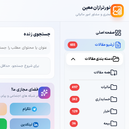
نورترازان معین
مجری و مشاور امور مالیاتی
صفحه اصلی
جستجوی زنده
آرشیو مقالات
655
دسته بندی مقالات
برای شروع جستجو، حداقل 2 کاراکتر وارد کن
همه مقالات
مالیات
497
فضای مجازی ما!
در شبکه های اجتماعی و پیام ر
حسابداری
242
تلگرام
اخبار
129
بیمه
36
لینکدین