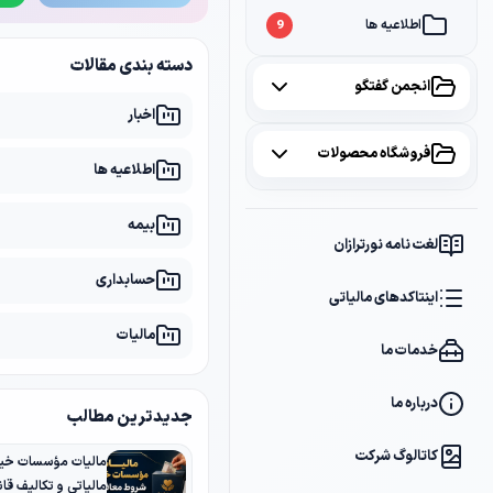
اطلاعیه ها
9
دسته بندی مقالات
انجمن گفتگو
اخبار
همه موضوعات
فروشگاه محصولات
اطلاعیه ها
مالیات
2
همه محصولات
بیمه
سامانه مودیان
1
لغت نامه نورترازان
پکیج مشاوره
2
حسابداری
بانک
1
اینتاکدهای مالیاتی
پکیج DVD آموزشی
2
مالیات
خدمات ما
کتاب ها
1
فایل های دانلودی
1
درباره ما
جدیدترین مطالب
کاتالوگ شرکت
مالیات مؤسسات خیر
مالیاتی و تکالیف قانو