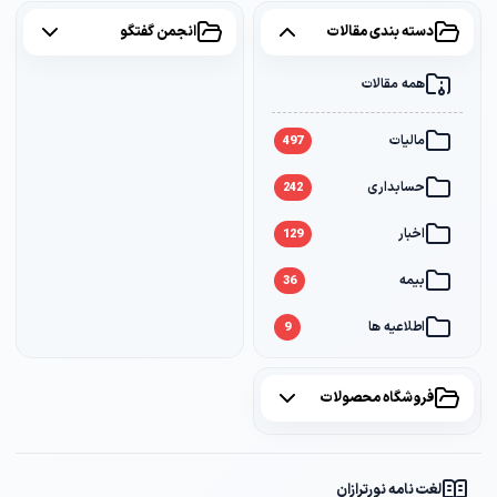
دسته بندی مقالات
انجمن گفتگو
همه مقالات
همه موضوعات
مالیات
مالیات
2
497
حسابداری
سامانه مودیان
1
242
اخبار
بانک
1
129
بیمه
36
اطلاعیه ها
9
فروشگاه محصولات
همه محصولات
لغت نامه نورترازان