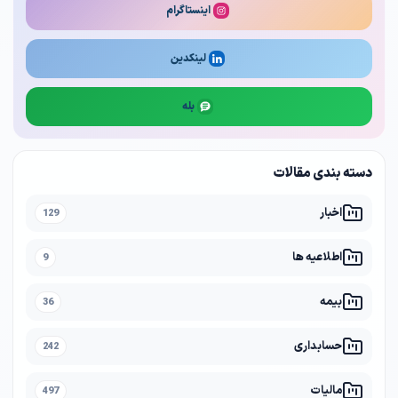
اینستاگرام
لینکدین
بله
دسته بندی مقالات
اخبار
129
اطلاعیه ها
9
بیمه
36
حسابداری
242
مالیات
497