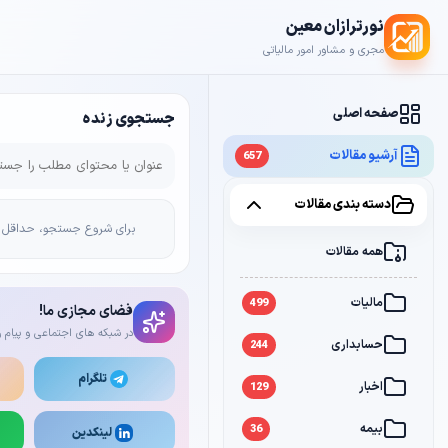
نورترازان معین
مجری و مشاور امور مالیاتی
صفحه اصلی
جستجوی زنده
آرشیو مقالات
657
دسته بندی مقالات
برای شروع جستجو، حداقل 2 کاراکتر وارد کن
همه مقالات
مالیات
499
فضای مجازی ما!
در شبکه های اجتماعی و پیام ر
حسابداری
244
تلگرام
اخبار
129
بیمه
36
لینکدین