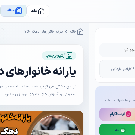
مقالات
خانه
خانه
یارانه خانوارهای دهک 4تا9
آرشیو برچسب
یارانه خانوارهای دهک
در این بخش می توانی همه مطالب تخصصی مرتبط 
مدیریتی و آموزش های کاربردی نورترازان معین را
سان ها همراه ما باشید
اینستاگرام
بله