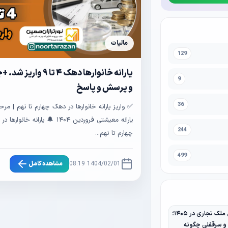
مالیات
129
یارانه خانوارها دهک ۴ تا ۹ وا
9
و پرسش و پاسخ
36
یارانه معیشتی فروردین ۱۴۰۴ 🔔 یارانه خان
244
چهارم تا نهم...
499
1404/02/01 08:19
مشاهده کامل
مالیات نقل و انتقال ملک تجاری در ۱۴۰۵؛
 و سرقفلی چگونه