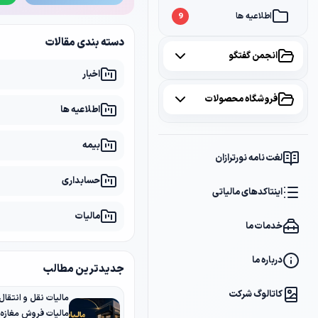
اطلاعیه ها
9
دسته بندی مقالات
انجمن گفتگو
اخبار
همه موضوعات
فروشگاه محصولات
اطلاعیه ها
مالیات
2
همه محصولات
بیمه
سامانه مودیان
1
لغت نامه نورترازان
پکیج مشاوره
2
حسابداری
بانک
1
اینتاکدهای مالیاتی
پکیج DVD آموزشی
2
مالیات
خدمات ما
کتاب ها
1
فایل های دانلودی
1
درباره ما
جدیدترین مطالب
کاتالوگ شرکت
مالیات فروش مغازه