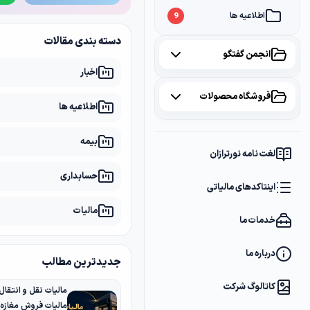
اطلاعیه ها
9
دسته بندی مقالات
انجمن گفتگو
اخبار
همه موضوعات
فروشگاه محصولات
اطلاعیه ها
مالیات
2
همه محصولات
بیمه
سامانه مودیان
1
لغت نامه نورترازان
پکیج مشاوره
2
حسابداری
بانک
1
اینتاکدهای مالیاتی
پکیج DVD آموزشی
2
مالیات
خدمات ما
کتاب ها
1
فایل های دانلودی
1
درباره ما
جدیدترین مطالب
کاتالوگ شرکت
مالیات فروش مغازه