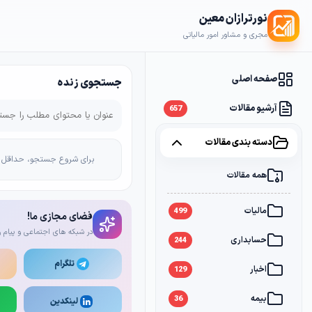
نورترازان معین
مجری و مشاور امور مالیاتی
صفحه اصلی
جستجوی زنده
آرشیو مقالات
657
دسته بندی مقالات
برای شروع جستجو، حداقل 2 کاراکتر وارد کن
همه مقالات
مالیات
499
فضای مجازی ما!
در شبکه های اجتماعی و پیام ر
حسابداری
244
تلگرام
اخبار
129
بیمه
36
لینکدین