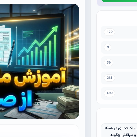
129
9
36
244
499
مالیات نقل و انتقال ملک تجاری در ۱۴۰۵؛
 و سرقفلی چگونه