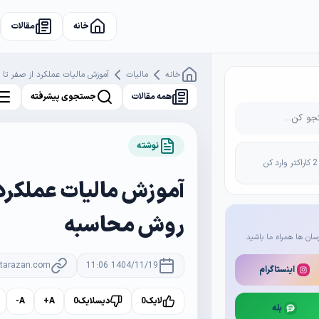
خانه
مقالات
خانه
مالیات
آموزش مالیات عملکرد از صفر تا
همه مقالات
جستجوی پیشرفته
نوشته
آموزش مالیات عملکرد ا
روش محاسبه
سان ها همراه ما باشید
rtarazan.com
1404/11/19 11:06
اینستاگرام
لایک
0
دیسلایک
0
A+
A-
بله