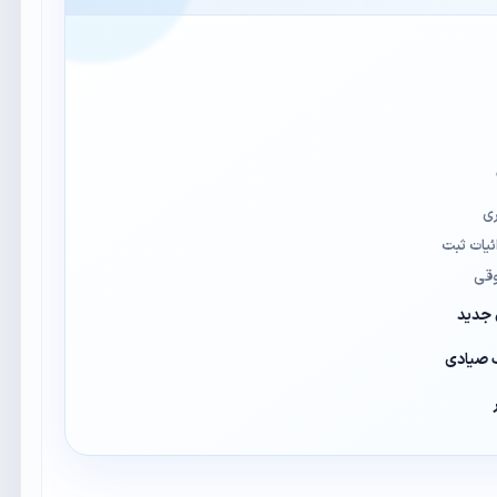
ی
یات ثبت
وقی
 جدید
ک صیادی