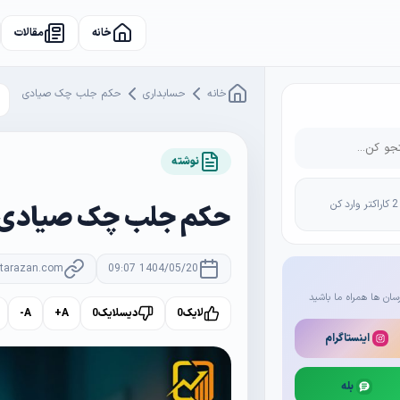
خانه
مقالات
خانه
حسابداری
حکم جلب چک صیادی
نوشته
حکم جلب چک صیادی
rtarazan.com
1404/05/20 09:07
سان ها همراه ما باشید
لایک
0
دیسلایک
0
A+
A-
اینستاگرام
بله