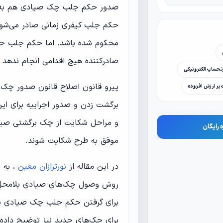
صدور حکم جلب چک صیادی هم به ص
حکم جلب کیفری زمانی صادر می‌شو
محکوم شده باشد. اما حکم جلب حقوق
صادرکننده هیچ اقدامی انجام ندهد و
حساب الکترونیکی
پیرو قانون اصلاح قانون صدور چک،
ت بر ارزش افزوده
برگشت زدن و صدور اجراییه برای این 
و مراحل شکایت از چک برگشتی صیاد
 رایگان
موفق به طرح شکایت شوند.
در این مقاله از
نورترازان معین
، به 
روش وصول چک‌های صیادی بلامحل، ن
برای گرفتن حکم جلب چک صیادی بر
برای چک‌های جدید نیز توضیح داده 