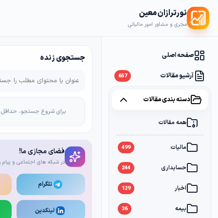
نورترازان معین
مجری و مشاور امور مالیاتی
صفحه اصلی
جستجوی زنده
آرشیو مقالات
657
دسته بندی مقالات
برای شروع جستجو، حداقل 2 کاراکتر وارد کن
همه مقالات
مالیات
499
فضای مجازی ما!
در شبکه های اجتماعی و پیام ر
حسابداری
244
تلگرام
اخبار
129
بیمه
36
لینکدین