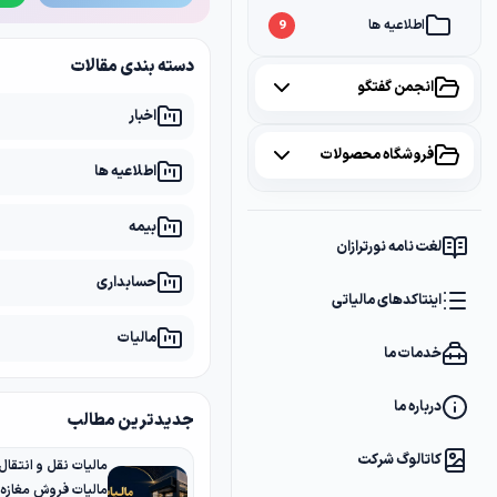
اطلاعیه ها
9
دسته بندی مقالات
انجمن گفتگو
اخبار
همه موضوعات
فروشگاه محصولات
اطلاعیه ها
مالیات
2
همه محصولات
بیمه
سامانه مودیان
1
لغت نامه نورترازان
پکیج مشاوره
2
حسابداری
بانک
1
اینتاکدهای مالیاتی
پکیج DVD آموزشی
2
مالیات
خدمات ما
کتاب ها
1
فایل های دانلودی
1
درباره ما
جدیدترین مطالب
کاتالوگ شرکت
مالیات فروش مغازه