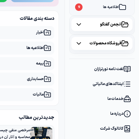
اطلاعیه ها
9
دسته بندی مقالات
انجمن گفتگو
اخبار
همه موضوعات
فروشگاه محصولات
اطلاعیه ها
مالیات
2
همه محصولات
بیمه
سامانه مودیان
1
لغت نامه نورترازان
پکیج مشاوره
2
حسابداری
بانک
1
اینتاکدهای مالیاتی
پکیج DVD آموزشی
2
مالیات
خدمات ما
کتاب ها
1
فایل های دانلودی
1
درباره ما
جدیدترین مطالب
کاتالوگ شرکت
مرخصی منفی چیست؟
محاسبه و آثار آن د