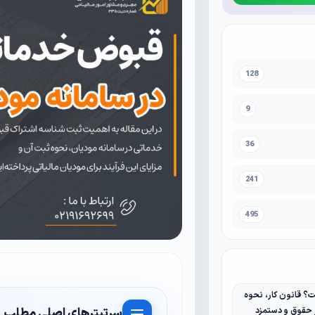
128
9
36
241
495
 قانون کار، نحوه
سرتیترهای اصلی مطلب
ر حقوق و دستمزد