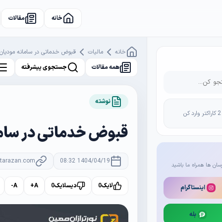
خانه
مقالات
خانه
مالیات
قبوض خدماتی در سامانه مودیان
همه مقالات
جستجوی پیشرفته
نوشته
قبوض خدماتی در ساما
rtarazan.com
1404/04/19 08:32
سان ها همراه ما باشید
لایک
0
دیسلایک
0
A+
A-
اینستاگرام
بله