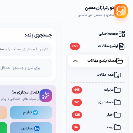
نورترازان معین
مجری و مشاور امور مالیاتی
صفحه اصلی
جستجوی زنده
آرشیو مقالات
653
دسته بندی مقالات
برای شروع جستجو، حداقل 2 کاراکتر وارد کن
همه مقالات
مالیات
495
فضای مجازی ما!
در شبکه های اجتماعی و پیام ر
حسابداری
241
تلگرام
اخبار
128
بیمه
36
لینکدین