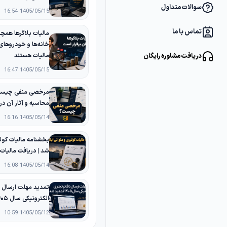
سوالات متداول
1405/05/15 16:54
تماس با ما
مالیات بلاگرها همچن
خانه‌ها و خودروها
دریافت مشاوره رایگان
مالیات هستند
1405/05/15 16:47
مرخصی منفی چیست؟
محاسبه و آثار آن د
1405/05/14 16:16
بخشنامه مالیات کولب
شد | دریافت مالیات
1405/05/14 16:08
تمدید مهلت ارسال د
الکترونیکی سال ۱۴۰۵ تا پایان شهریور
1405/05/12 10:59