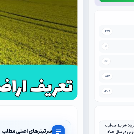
129
9
36
242
497
یه؛ شرایط معافیت
سرتیترهای اصلی مطلب
نی در سال ۱۴۰۵