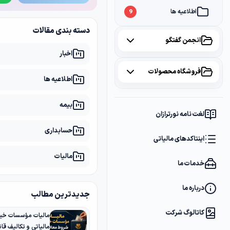
اطلاعیه ها
9
دسته بندی مقالات
انجمن گفتگو
اخبار
همه موضوعات
فروشگاه محصولات
اطلاعیه ها
مالیات
2
همه محصولات
بیمه
سامانه مودیان
1
لغت نامه نورترازان
پکیج مشاوره
2
حسابداری
بانک
1
اینتاکدهای مالیاتی
پکیج DVD آموزشی
2
مالیات
خدمات ما
کتاب ها
1
فایل های دانلودی
1
درباره ما
جدیدترین مطالب
کاتالوگ شرکت
مالیات مؤسسات خیر
مالیاتی و تکالیف قانو