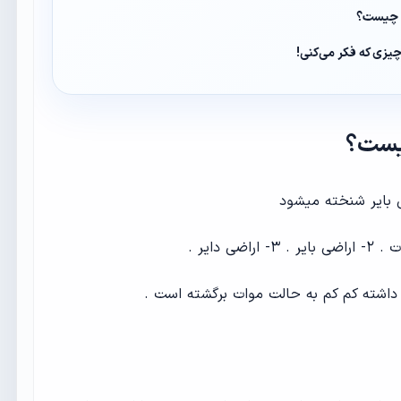
یر چیست؟
 چیزی که فکر می‌کنی!
چیست؟
ی بایر شنخته میشود
 داشته کم کم به حالت موات برگشته است .