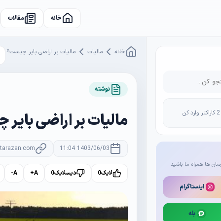
خانه
مقالات
خانه
مالیات
مالیات بر اراضی بایر چیست؟
نوشته
مالیات بر اراضی بایر
rtarazan.com
1403/06/03 11:04
سان ها همراه ما باشید
لایک
0
دیسلایک
0
A+
A-
اینستاگرام
بله