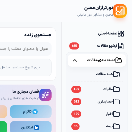
نورترازان معین
مجری و مشاور امور مالیاتی
صفحه اصلی
جستجوی زنده
آرشیو مقالات
655
دسته بندی مقالات
برای شروع جستجو، حداقل 2 کاراکتر وارد کن
همه مقالات
مالیات
497
فضای مجازی ما!
در شبکه های اجتماعی و پیام ر
حسابداری
242
تلگرام
اخبار
129
بیمه
36
لینکدین