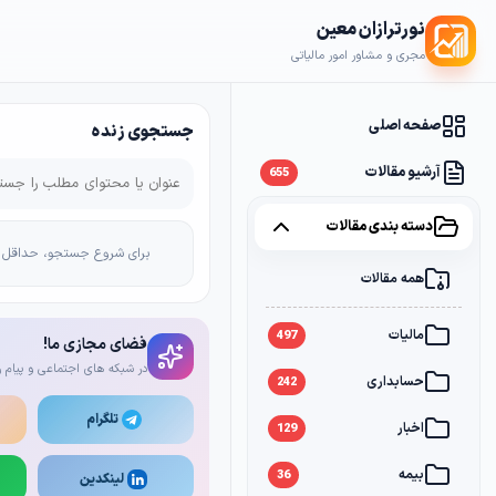
نورترازان معین
مجری و مشاور امور مالیاتی
صفحه اصلی
جستجوی زنده
آرشیو مقالات
655
دسته بندی مقالات
برای شروع جستجو، حداقل 2 کاراکتر وارد کن
همه مقالات
مالیات
497
فضای مجازی ما!
در شبکه های اجتماعی و پیام ر
حسابداری
242
تلگرام
اخبار
129
بیمه
36
لینکدین