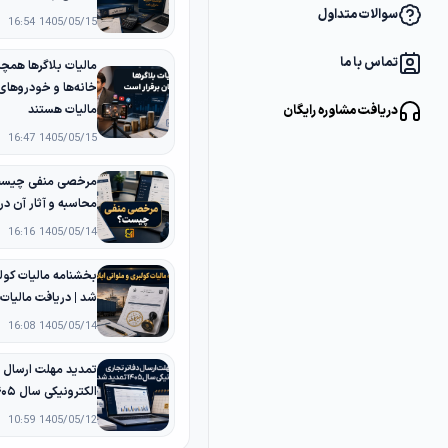
سوالات متداول
1405/05/15 16:54
تماس با ما
مالیات بلاگرها همچن
خانه‌ها و خودروها
دریافت مشاوره رایگان
مالیات هستند
1405/05/15 16:47
مرخصی منفی چیست؟
محاسبه و آثار آن د
1405/05/14 16:16
بخشنامه مالیات کولب
شد | دریافت مالیات
1405/05/14 16:08
تمدید مهلت ارسال د
الکترونیکی سال ۱۴۰۵ تا پایان شهریور
1405/05/12 10:59