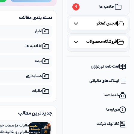
اطلاعیه ها
9
دسته بندی مقالات
انجمن گفتگو
اخبار
همه موضوعات
فروشگاه محصولات
اطلاعیه ها
مالیات
2
همه محصولات
بیمه
سامانه مودیان
1
لغت نامه نورترازان
پکیج مشاوره
2
حسابداری
بانک
1
اینتاکدهای مالیاتی
پکیج DVD آموزشی
2
مالیات
خدمات ما
کتاب ها
1
فایل های دانلودی
1
درباره ما
جدیدترین مطالب
کاتالوگ شرکت
مالیات مؤسسات خیر
مالیاتی و تکالیف قانو