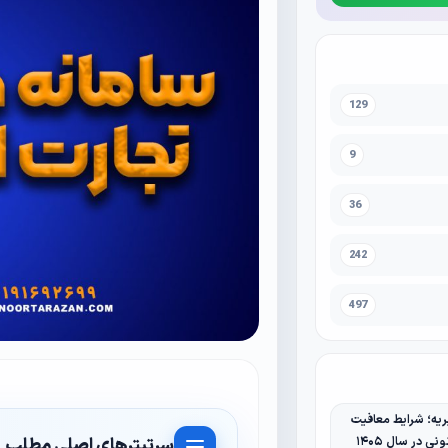
129
9
36
242
497
یه؛ شرایط معافیت
سرتیترهای اصلی مطلب
نی در سال ۱۴۰۵