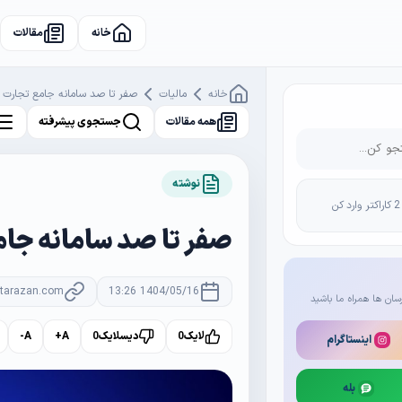
خانه
مقالات
خانه
مالیات
صفر تا صد سامانه جامع تجارت ا
همه مقالات
جستجوی پیشرفته
نوشته
صفر تا صد سامانه جام
rtarazan.com
1404/05/16 13:26
سان ها همراه ما باشید
لایک
0
دیسلایک
0
A+
A-
اینستاگرام
بله